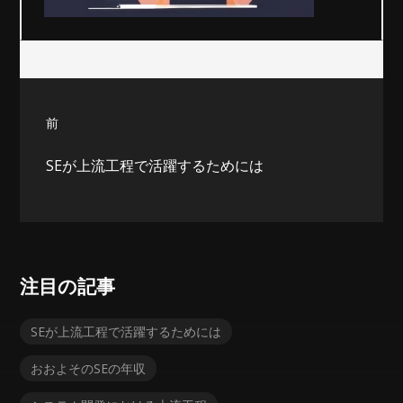
投
前
稿
過
ナ
SEが上流工程で活躍するためには
去
の
ビ
投
稿:
ゲ
ー
注目の記事
シ
SEが上流工程で活躍するためには
ョ
おおよそのSEの年収
ン