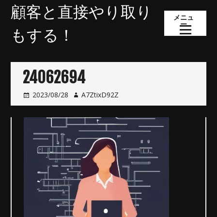
コ
顧客と直接やり取り
ン
メニュ
ー
テ
もする！
ン
ツ
へ
24062694
ス
キ
2023/08/28
A7ZtixD92Z
ッ
プ