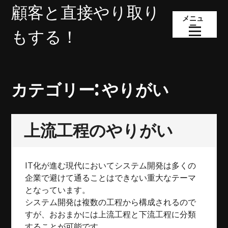
コ
顧客と直接やり取り
ン
メニュ
ー
テ
もする！
ン
ツ
へ
ス
カテゴリー:
やりがい
キ
ッ
プ
上流工程のやりがい
IT化が進む現代においてシステム開発は多くの
企業で避けて通ることはできない重大なテーマ
となっています。
システム開発は複数の工程から構成されるので
すが、おおまかには上流工程と下流工程に分類
することが可能です。