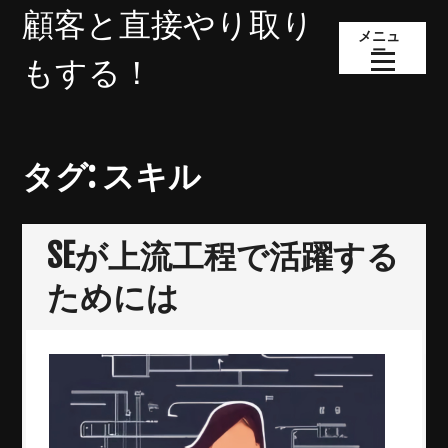
コ
顧客と直接やり取り
ン
メニュ
ー
テ
もする！
ン
ツ
へ
ス
タグ:
スキル
キ
ッ
プ
SEが上流工程で活躍する
ためには