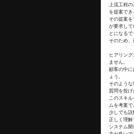
上流工程の
を提案でき
その提案を
が要求して
とになるで
そのため、
ヒアリング
ません。
顧客の中に
ょう。
そのような
質問を投げ
このスキル
ムを考案で
少しでも誤
正しく理解
システム開
方が良いで