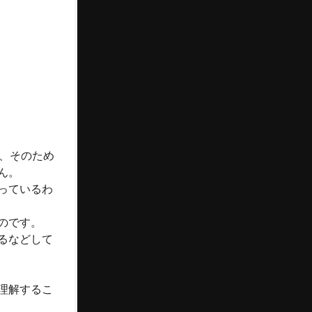
、そのため
ん。
っているわ
のです。
るなどして
理解するこ