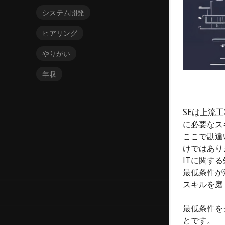
システム開発
ヒアリング
やりがい
年収
SEは上流
に必要なス
ここで勘違
けではあり
ITに関す
最低条件が
スキルを磨
最低条件を
とです。