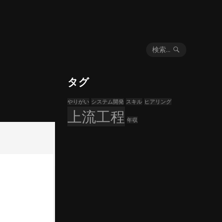
検索...
タグ
やりがい
システム開発
スキル
ヒアリング
上流工程
年収