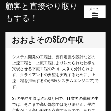
コ
顧客と直接やり取り
ン
メニュ
ー
テ
もする！
ン
ツ
へ
おおよそのSEの年収
ス
キ
ッ
プ
システム開発の工程は、要件定義や設計などの
上流工程と、上流工程により決められた仕様を
実現させる下流工程の2つに大きく分けられま
す。クライアントの要望を実現するために、上
流工程を担当するのがSE(システムエンジニア)で
す。
SEの平均年収は約500万円で、IT業界の職種の中
では、そこまで高い部類ではありません。平均
年収がより高い職種も存在するものの、それで